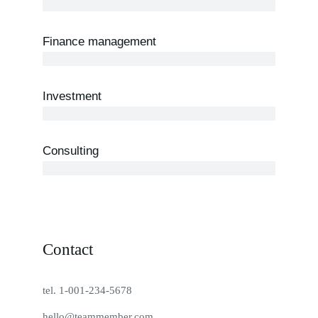
3 years
Finance management
5 years
Investment
10 years
Consulting
12 years
Contact
tel. 1-001-234-5678
hello@teammember.com