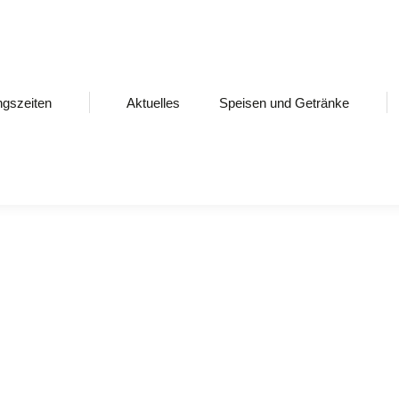
ngszeiten
Aktuelles
Speisen und Getränke
ommentar
g. Bearbeite oder lösche ihn und beginne mit dem Schreiben!