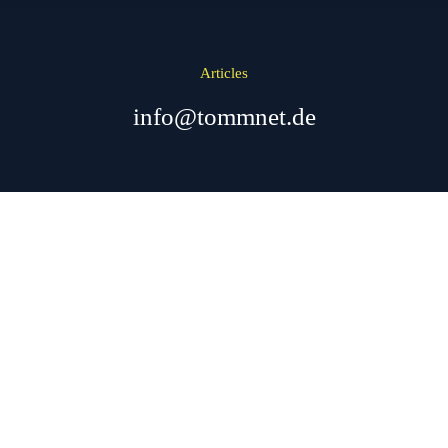
Articles
info@tommnet.de
Hallo Welt!
11. Oktober 2021
1 Kommentar
Willkommen bei WordPress. Dies ist dein erster Beitrag.
Bearbeite oder lösche ihn und beginne mit dem Schreiben!